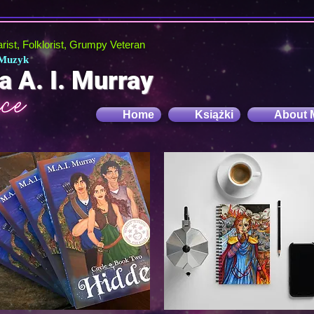
tarist, Folklorist, Grumpy Veteran
 Muzyk
a A. I. Murray
Home
Książki
About 