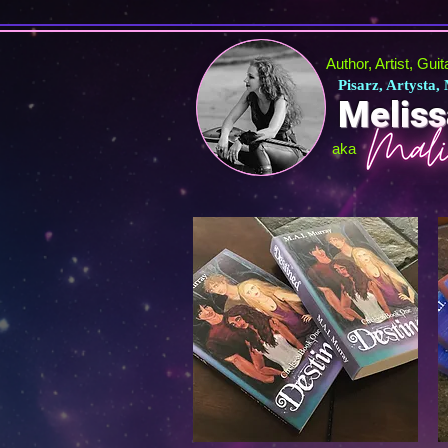
Author, Artist, Gui
Pisarz, Artysta,
Meliss
aka