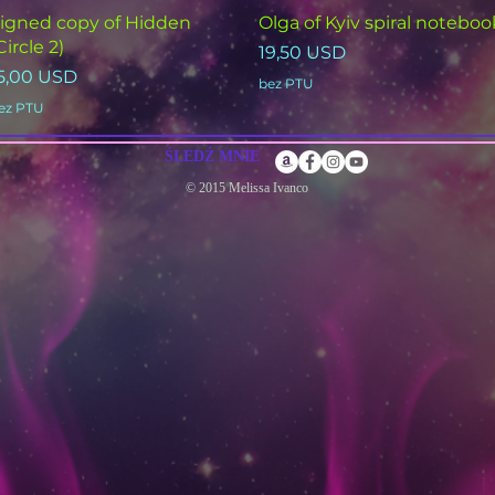
Podgląd
Podgląd
igned copy of Hidden
Olga of Kyiv spiral noteboo
Circle 2)
Cena
19,50 USD
ena
5,00 USD
bez PTU
ez PTU
ŚLEDŹ MNIE
© 2015 Melissa Ivanco