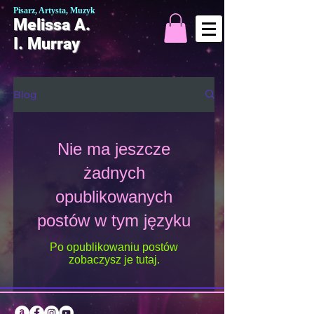
Pisarz, Artysta, Muzyk
Melissa A.
I. Murray
Blog
Nie ma jeszcze
żadnych
opublikowanych
postów w tym języku
Po opublikowaniu postów
zobaczysz je tutaj.