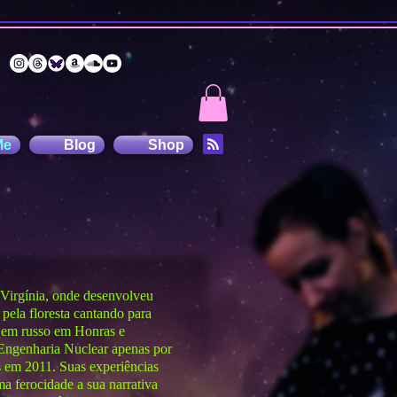
Me
Blog
Shop
 Virgínia, onde desenvolveu
 pela floresta cantando para
o em russo em Honras e
 Engenharia Nuclear apenas por
s em 2011. Suas experiências
 ferocidade a sua narrativa