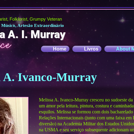
tarist, Folklorist, Grumpy Veteran
a, Músico, Artesão Extraordinário
a A. I. Murray
Home
Livros
About 
a A. Ivanco-Murray
Melissa A. Ivanco-Murray cresceu no sudoeste da
um amor pela leitura, pintura, costura e caminhada
esquilos. Melissa se formou com dois bacharelad
Relações Internacionais (junto com uma faixa em
diversão) na Academia Militar dos Estados Unido
na USMA e seu serviço subsequente adicionam uma