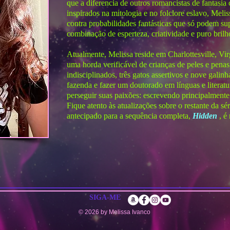
que a diferencia de outros romancistas de fantas
inspirados na mitologia e no folclore eslavo, Melis
contra probabilidades fantásticas que só podem su
combinação de esperteza, criatividade e puro brilh
Atualmente, Melissa reside em Charlottesville, Vi
uma horda verificável de crianças de peles e penas
indisciplinados, três gatos assertivos e nove galinh
fazenda e fazer um doutorado em línguas e literatu
perseguir suas paixões: escrevendo principalmente 
Fique atento às atualizações sobre o restante da sé
antecipado para a sequência completa,
Hidden
, é 
SIGA-ME
© 2026 by Melissa Ivanco