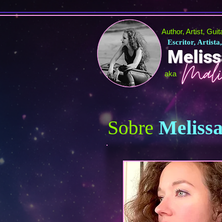
Author, Artist, Gui
Escritor, Artist
Meliss
aka
Sobre
Meliss