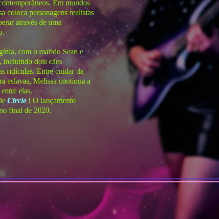
ia contemporâneos. Em mundos
sa coloca personagens realistas
perar através de uma
o.
rgínia, com o marido Sean e
, incluindo dois cães
as ridículas. Entre cuidar da
ra eslavas, Melissa continua a
entre elas.
rie
Circle
! O lançamento
no final de 2020.