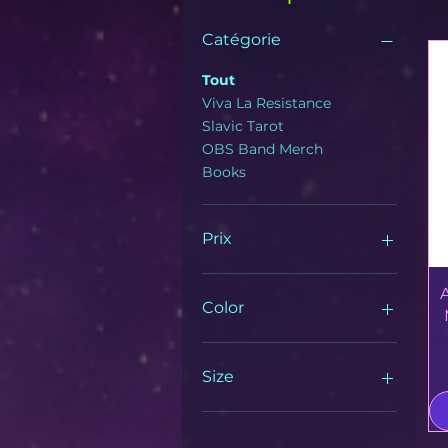
Catégorie
Tout
Viva La Resistance
Slavic Tarot
OBS Band Merch
Books
Prix
6 $US
90 $US
Color
Ash
Berry
Size
Black
Black Heather
11 oz
Bottle Green
15 oz