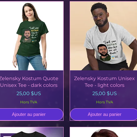
Aperçu rapide
Aperçu rapide
Zelensky Kostum Quote
Zelensky Kostum Unisex
Unisex Tee - dark colors
Tee - light colors
Prix
Prix
25,00 $US
25,00 $US
Hors TVA
Hors TVA
Ajouter au panier
Ajouter au panier