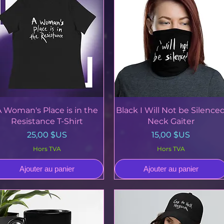
Aperçu rapide
Aperçu rapide
A Woman's Place is in the
Black I Will Not be Silence
Resistance T-Shirt
Neck Gaiter
Prix
Prix
25,00 $US
15,00 $US
Hors TVA
Hors TVA
Ajouter au panier
Ajouter au panier