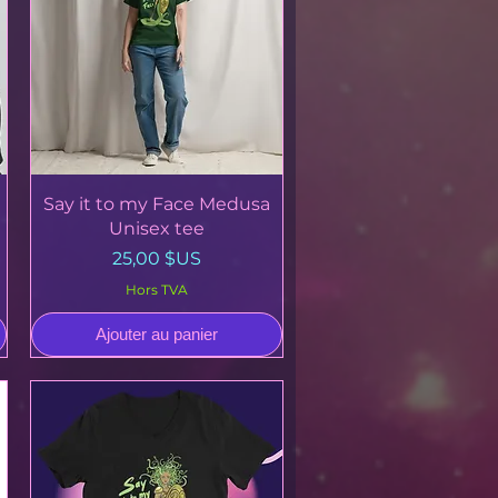
Aperçu rapide
Say it to my Face Medusa
Unisex tee
Prix
25,00 $US
Hors TVA
Ajouter au panier