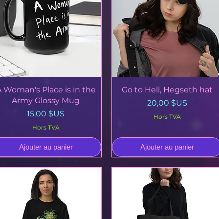
Aperçu rapide
Aperçu rapide
A Woman's Place is in the
Go to Hell, Hegseth hat
Army Glossy Mug
Prix
20,00 $US
Prix
15,00 $US
Hors TVA
Hors TVA
Ajouter au panier
Ajouter au panier