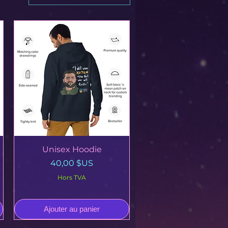
Aperçu rapide
Unisex Hoodie
Prix
40,00 $US
Hors TVA
Ajouter au panier