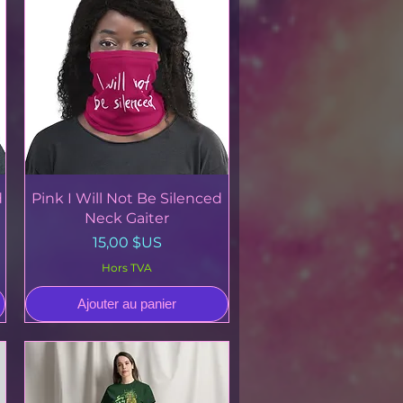
Aperçu rapide
d
Pink I Will Not Be Silenced
Neck Gaiter
Prix
15,00 $US
Hors TVA
Ajouter au panier