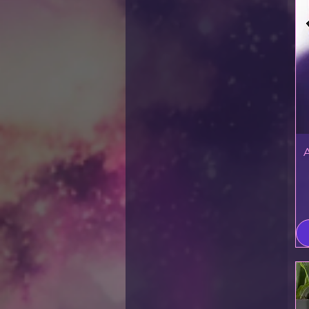
Navy
Navy Blazer
Poppy
Premium Heather
Purple
Purple Rush
Spruce
Vintage Black
Vintage Navy
Vintage Purple
Vintage Red
Vintage Royal
Vintage Shocking Pink
Vintage Turquoise