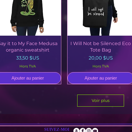
Aperçu rapide
Aperçu rapide
Say it to My Face Medusa
I Will Not be Silenced Eco
organic sweatshirt
Tote Bag
Prix
Prix
33,50 $US
20,00 $US
Hors TVA
Hors TVA
Ajouter au panier
Ajouter au panier
Voir plus
SUIVEZ-MOI