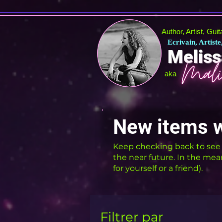
Author, Artist, Gui
Ecrivain, Artiste
Meliss
aka
New items wi
Keep checking back to see wha
the near future. In the mea
for yourself or a friend).
Filtrer par