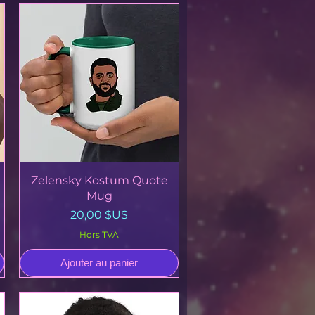
Aperçu rapide
Zelensky Kostum Quote
Mug
Prix
20,00 $US
Hors TVA
Ajouter au panier