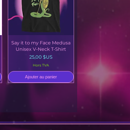
Aperçu rapide
Say it to my Face Medusa
Unisex V-Neck T-Shirt
Prix
25,00 $US
Hors TVA
Ajouter au panier