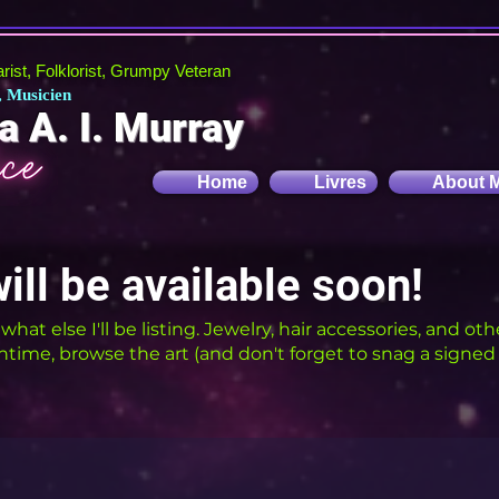
tarist, Folklorist, Grumpy Veteran
, Musicien
a A. I. Murray
Home
Livres
About 
ll be available soon!
t else I'll be listing. Jewelry, hair accessories, and other
ntime, browse the art (and don't forget to snag a signe