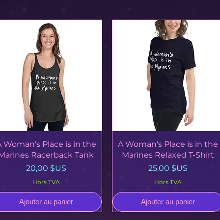
Aperçu rapide
Aperçu rapide
A Woman's Place is in the
A Woman's Place is in the
Marines Racerback Tank
Marines Relaxed T-Shirt
Prix
Prix
20,00 $US
25,00 $US
Hors TVA
Hors TVA
Ajouter au panier
Ajouter au panier